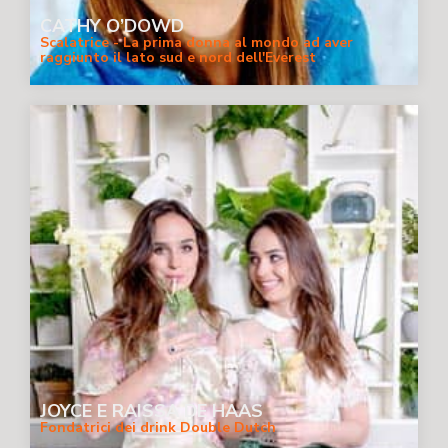
CATHY O’DOWD
Scalatrice - La prima donna al mondo ad aver
raggiunto il lato sud e nord dell'Everest
JOYCE E RAISSA DE HAAS
Fondatrici dei drink Double Dutch