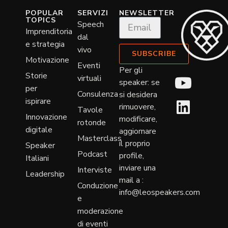
POPULAR
SERVIZI
NEWSLETTER
TOPICS
Speech
Imprenditoria
dal
e strategia
vivo
SUBSCRIBE
Motivazione
Eventi
Per gli
Storie
virtuali
speaker: se
per
Consulenza
si desidera
ispirare
rimuovere,
Tavole
Innovazione
modificare,
rotonde
digitale
aggiornare
Masterclass
il proprio
Speaker
Podcast
profile,
Italiani
inviare una
Interviste
Leadership
mail a :
Conduzione
info@leospeakers.com
e
moderazione
di eventi