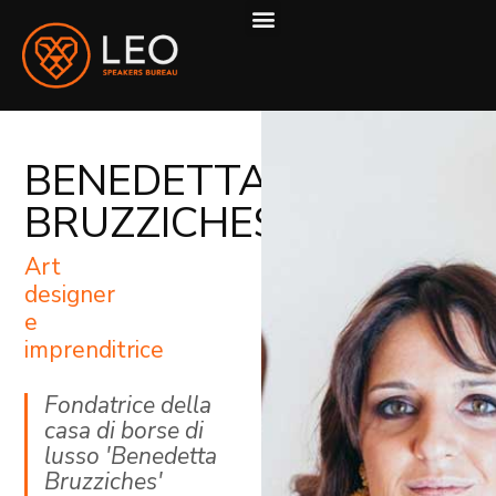
COME LAVORIAMO
BENEDETTA
BRUZZICHES
Art
designer
e
imprenditrice
Fondatrice della
casa di borse di
lusso 'Benedetta
Bruzziches'