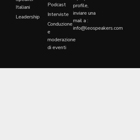
Podcast
profile,
Italiani
inviare una
Interviste
Leadership
mail a :
Conduzione
info@leospeakers.com
e
moderazione
di eventi