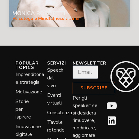
MONICA BORMETTI
Psicologa e Mindfulness trainer
POPULAR
SERVIZI
NEWSLETTER
TOPICS
Speech
Imprenditoria
dal
e strategia
vivo
SUBSCRIBE
Motivazione
Eventi
Per gli
Storie
virtuali
speaker: se
per
Consulenza
si desidera
ispirare
rimuovere,
Tavole
Innovazione
modificare,
rotonde
digitale
aggiornare