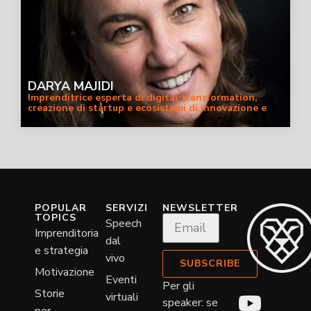
DARYA MAJIDI
Imprenditrice esperta di digital transformation,
creazione di startup e ecosistemi di innovazione e
intelligenza artificiale con focus su etica e diversity
POPULAR
SERVIZI
NEWSLETTER
TOPICS
Speech
Imprenditoria
dal
e strategia
vivo
SUBSCRIBE
Motivazione
Eventi
Per gli
Storie
virtuali
speaker: se