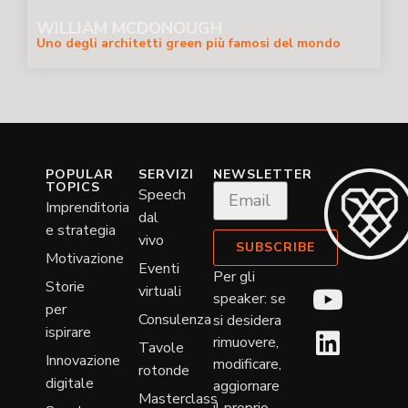
WILLIAM MCDONOUGH
Uno degli architetti green più famosi del mondo
POPULAR
SERVIZI
NEWSLETTER
TOPICS
Speech
Imprenditoria
dal
e strategia
vivo
SUBSCRIBE
Motivazione
Eventi
Per gli
Storie
virtuali
speaker: se
per
Consulenza
si desidera
ispirare
rimuovere,
Tavole
Innovazione
modificare,
rotonde
digitale
aggiornare
Masterclass