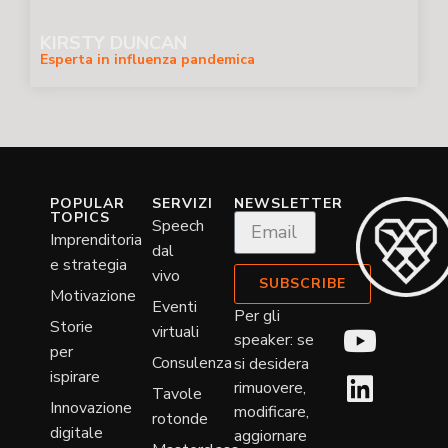
KIRSTY DUNCAN
Esperta in influenza pandemica
POPULAR
SERVIZI
NEWSLETTER
TOPICS
Speech
Imprenditoria
dal
e strategia
vivo
SUBSCRIBE
Motivazione
Eventi
Per gli
Storie
virtuali
speaker: se
per
Consulenza
si desidera
ispirare
rimuovere,
Tavole
Innovazione
modificare,
rotonde
digitale
aggiornare