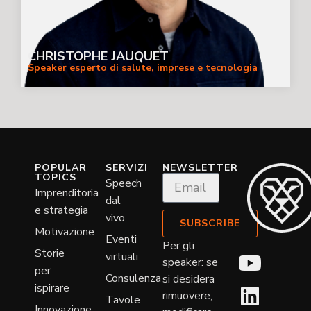
CHRISTOPHE JAUQUET
Speaker esperto di salute, imprese e tecnologia
POPULAR
SERVIZI
NEWSLETTER
TOPICS
Speech
Imprenditoria
dal
e strategia
vivo
SUBSCRIBE
Motivazione
Eventi
Per gli
Storie
virtuali
speaker: se
per
Consulenza
si desidera
ispirare
rimuovere,
Tavole
Innovazione