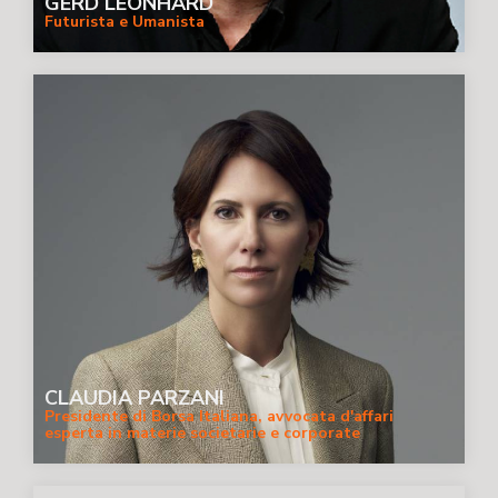
GERD LEONHARD
Futurista e Umanista
CLAUDIA PARZANI
Presidente di Borsa Italiana, avvocata d'affari
esperta in materie societarie e corporate
governance, strategia e sostenibilità