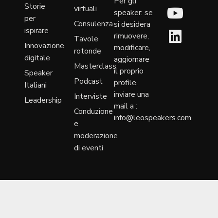
Per gli
Storie
virtuali
speaker: se
per
Consulenza
si desidera
ispirare
rimuovere,
Tavole
Innovazione
modificare,
rotonde
digitale
aggiornare
Masterclass
il proprio
Speaker
Podcast
profile,
Italiani
inviare una
Interviste
Leadership
mail a :
Conduzione
info@leospeakers.com
e
moderazione
di eventi