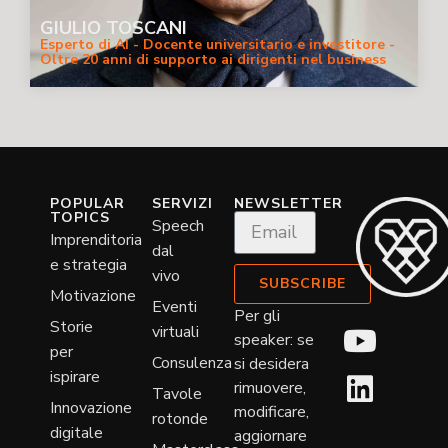
GIULIO TOSCANI
Esperto di AI - Docente universitario e investitore -
Oltre 20 anni di supporto ai dirigenti nel business
digitale strategico.
POPULAR
SERVIZI
NEWSLETTER
TOPICS
Speech
Imprenditoria
dal
e strategia
vivo
SUBSCRIBE
Motivazione
Eventi
Per gli
Storie
virtuali
speaker: se
per
Consulenza
si desidera
ispirare
rimuovere,
Tavole
Innovazione
modificare,
rotonde
digitale
aggiornare