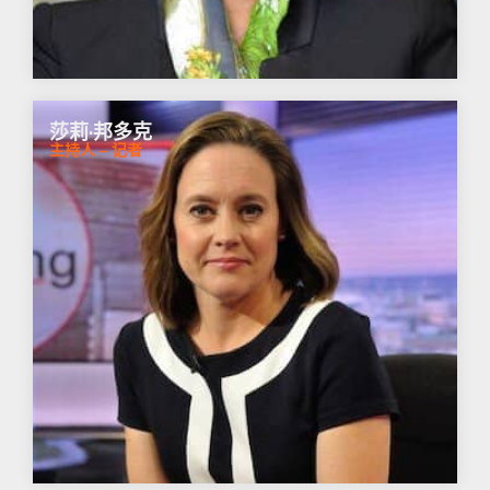
莎莉·邦多克
主持人 – 记者